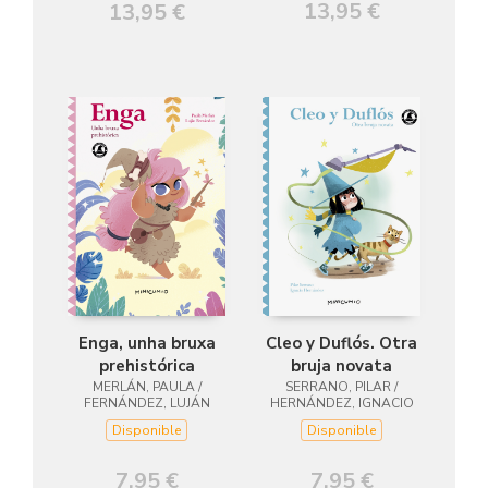
13,95 €
13,95 €
Enga, unha bruxa
Cleo y Duflós. Otra
prehistórica
bruja novata
MERLÁN, PAULA /
SERRANO, PILAR /
FERNÁNDEZ, LUJÁN
HERNÁNDEZ, IGNACIO
Disponible
Disponible
7,95 €
7,95 €