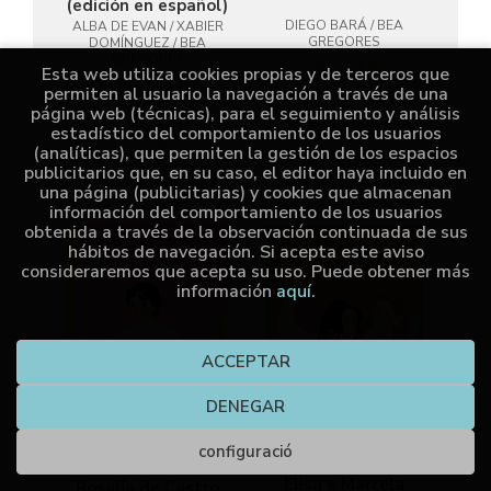
(edición en español)
DIEGO BARÁ / BEA
ALBA DE EVAN / XABIER
GREGORES
DOMÍNGUEZ / BEA
GREGORES
Disponible
Esta web utiliza cookies propias y de terceros que
Disponible
permiten al usuario la navegación a través de una
página web (técnicas), para el seguimiento y análisis
16,95 €
estadístico del comportamiento de los usuarios
14,96 €
(analíticas), que permiten la gestión de los espacios
publicitarios que, en su caso, el editor haya incluido en
una página (publicitarias) y cookies que almacenan
información del comportamiento de los usuarios
obtenida a través de la observación continuada de sus
hábitos de navegación. Si acepta este aviso
consideraremos que acepta su uso. Puede obtener más
información
aquí
.
ACCEPTAR
DENEGAR
configuració
Elisa e Marcela
Rosalía de Castro