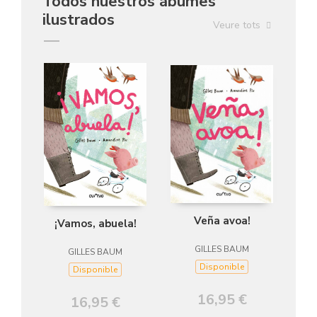
Todos nuestros ábumes
ilustrados
Veure tots
Veña avoa!
¡Vamos, abuela!
GILLES BAUM
GILLES BAUM
Disponible
Disponible
16,95 €
16,95 €