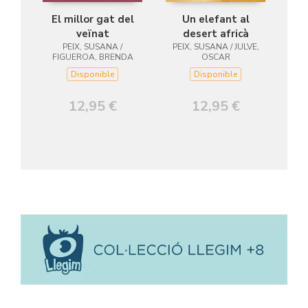
El millor gat del
Un elefant al
veïnat
desert africà
PEIX, SUSANA /
PEIX, SUSANA / JULVE,
FIGUEROA, BRENDA
OSCAR
Disponible
Disponible
12,95 €
12,95 €