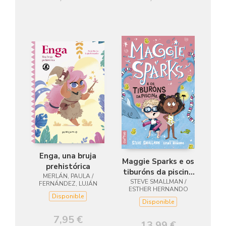
Enga, una bruja
Maggie Sparks e os
prehistórica
tiburóns da piscina
MERLÁN, PAULA /
STEVE SMALLMAN /
(volume 2)
FERNÁNDEZ, LUJÁN
ESTHER HERNANDO
Disponible
Disponible
7,95 €
13,99 €