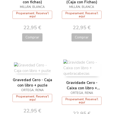
con fichas)
(Caja con Fichas)
MILLÁN, BLANCA
MILLÁN, BLANCA
Properament. Reserva'l
Properament. Reserva'l
aquí
aquí
22,95 €
22,95 €
Comprar
Comprar
Gravedad Cero - Caja
Gravidade Cero -
con libro + puzle
Caixa con libro +
ORTEGA, RENA
quebracabezas
ORTEGA, RENA
Properament. Reserva'l
Properament. Reserva'l
aquí
aquí
22,95 €
22,95 €