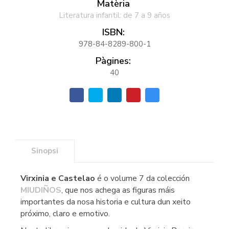
Matèria
Literatura infantil: de 7 a 9 años
ISBN:
978-84-8289-800-1
Pàgines:
40
Sinopsi
Virxinia e Castelao
é o volume 7 da colección
MIUDIÑOS
, que nos achega as figuras máis
importantes da nosa historia e cultura dun xeito
próximo, claro e emotivo.