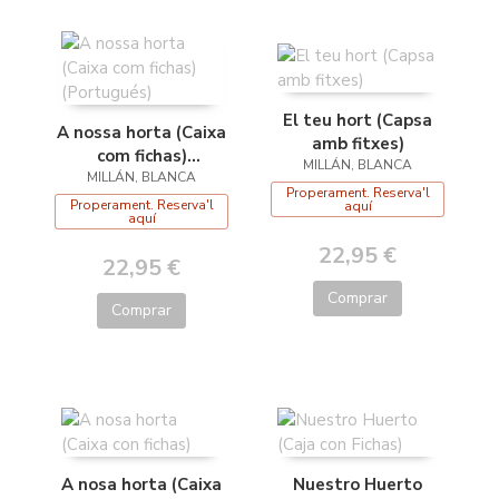
El teu hort (Capsa
A nossa horta (Caixa
amb fitxes)
com fichas)
MILLÁN, BLANCA
MILLÁN, BLANCA
(Portugués)
Properament. Reserva'l
Properament. Reserva'l
aquí
aquí
22,95 €
22,95 €
Comprar
Comprar
A nosa horta (Caixa
Nuestro Huerto