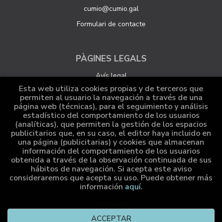
cumio@cumio.gal
Formulari de contacte
PÀGINES LEGALS
Avís legal
Esta web utiliza cookies propias y de terceros que
Protecció de dades
permiten al usuario la navegación a través de una
página web (técnicas), para el seguimiento y análisis
Política de Cookies
estadístico del comportamiento de los usuarios
Configuració de Cookies
(analíticas), que permiten la gestión de los espacios
publicitarios que, en su caso, el editor haya incluido en
una página (publicitarias) y cookies que almacenan
información del comportamiento de los usuarios
ATENCIÓ AL CLIENT
obtenida a través de la observación continuada de sus
hábitos de navegación. Si acepta este aviso
Qui som
consideraremos que acepta su uso. Puede obtener más
información
aquí
.
Comandes especials
Distribució
ACCEPTAR