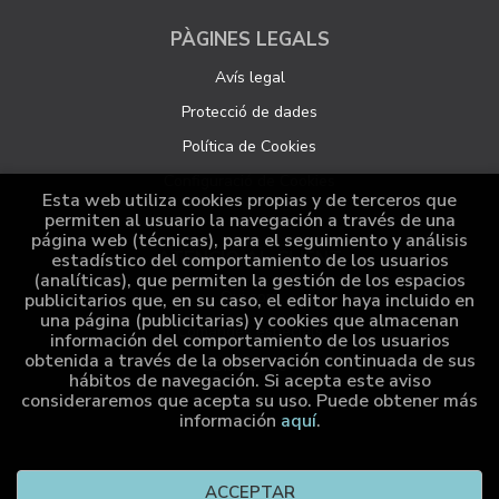
PÀGINES LEGALS
Avís legal
Protecció de dades
Política de Cookies
Configuració de Cookies
Esta web utiliza cookies propias y de terceros que
permiten al usuario la navegación a través de una
página web (técnicas), para el seguimiento y análisis
ATENCIÓ AL CLIENT
estadístico del comportamiento de los usuarios
(analíticas), que permiten la gestión de los espacios
Qui som
publicitarios que, en su caso, el editor haya incluido en
una página (publicitarias) y cookies que almacenan
Comandes especials
información del comportamiento de los usuarios
obtenida a través de la observación continuada de sus
Distribució
hábitos de navegación. Si acepta este aviso
consideraremos que acepta su uso. Puede obtener más
información
aquí
.
2026 ©
Cumio Editora
. Tots els Drets Reservats |
Grupo
ACCEPTAR