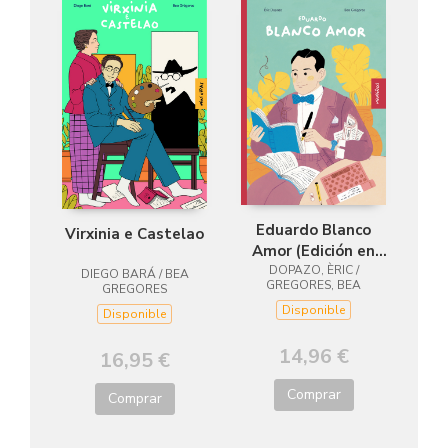
Eduardo Blanco
Virxinia e Castelao
Amor (Edición en
DOPAZO, ÈRIC /
galego)
DIEGO BARÁ / BEA
GREGORES, BEA
GREGORES
Disponible
Disponible
14,96 €
16,95 €
Comprar
Comprar