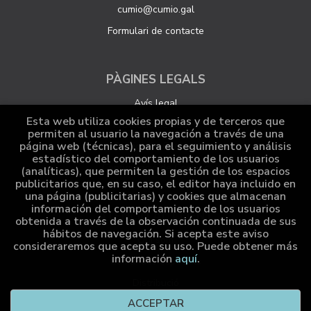
cumio@cumio.gal
Formulari de contacte
PÀGINES LEGALS
Avís legal
Esta web utiliza cookies propias y de terceros que
Protecció de dades
permiten al usuario la navegación a través de una
página web (técnicas), para el seguimiento y análisis
Política de Cookies
estadístico del comportamiento de los usuarios
Configuració de Cookies
(analíticas), que permiten la gestión de los espacios
publicitarios que, en su caso, el editor haya incluido en
una página (publicitarias) y cookies que almacenan
información del comportamiento de los usuarios
ATENCIÓ AL CLIENT
obtenida a través de la observación continuada de sus
hábitos de navegación. Si acepta este aviso
Qui som
consideraremos que acepta su uso. Puede obtener más
información
aquí
.
Comandes especials
Distribució
ACCEPTAR