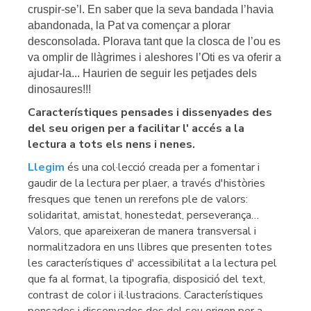
cruspir-se’l. En saber que la seva bandada l’havia
abandonada, la Pat va començar a plorar
desconsolada. Plorava tant que la closca de l’ou es
va omplir de llàgrimes i aleshores l’Oti es va oferir a
ajudar-la... Haurien de seguir les petjades dels
dinosaures!!!
Característiques pensades i dissenyades des
del seu origen per a facilitar l' accés a la
lectura a tots els nens i nenes.
Llegim
és una col·lecció creada per a fomentar i
gaudir de la lectura per plaer, a través d'històries
fresques que tenen un rerefons ple de valors:
solidaritat, amistat, honestedat, perseverança…
Valors, que apareixeran de manera transversal i
normalitzadora en uns llibres que presenten totes
les característiques d' accessibilitat a la lectura pel
que fa al format, la tipografia, disposició del text,
contrast de color i il·lustracions. Característiques
pensades i dissenyades des del seu origen per a