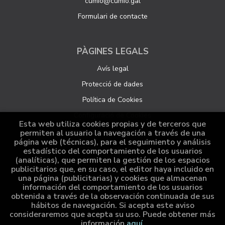
cumio@cumio.gal
Formulari de contacte
PÀGINES LEGALS
Avís legal
Protecció de dades
Política de Cookies
Configuració de Cookies
Esta web utiliza cookies propias y de terceros que
permiten al usuario la navegación a través de una
página web (técnicas), para el seguimiento y análisis
ATENCIÓ AL CLIENT
estadístico del comportamiento de los usuarios
(analíticas), que permiten la gestión de los espacios
Qui som
publicitarios que, en su caso, el editor haya incluido en
una página (publicitarias) y cookies que almacenan
Comandes especials
información del comportamiento de los usuarios
obtenida a través de la observación continuada de sus
Distribució
hábitos de navegación. Si acepta este aviso
consideraremos que acepta su uso. Puede obtener más
información
aquí
.