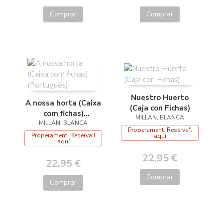
Comprar
Comprar
Nuestro Huerto
A nossa horta (Caixa
(Caja con Fichas)
com fichas)
MILLÁN, BLANCA
MILLÁN, BLANCA
(Portugués)
Properament. Reserva'l
Properament. Reserva'l
aquí
aquí
22,95 €
22,95 €
Comprar
Comprar