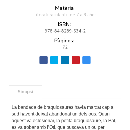
Matèria
Literatura infantil: de 7 a 9 años
ISBN:
978-84-8289-634-2
Pàgines:
72
Sinopsi
La bandada de braquiosaures havia marxat cap al
sud havent deixat abandonat un dels ous. Quan
aquest va eclosionar, la petita braquiosaure, la Pat,
es va trobar amb l’Oti, que buscava un ou per