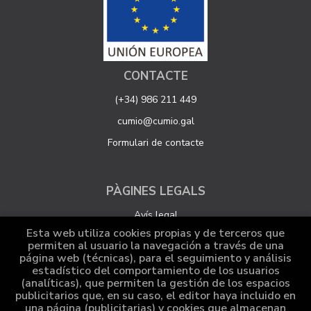
CONTACTE
(+34) 986 211 449
cumio@cumio.gal
Formulari de contacte
PÀGINES LEGALS
Avís legal
Esta web utiliza cookies propias y de terceros que
Protecció de dades
permiten al usuario la navegación a través de una
página web (técnicas), para el seguimiento y análisis
Política de Cookies
estadístico del comportamiento de los usuarios
Configuració de Cookies
(analíticas), que permiten la gestión de los espacios
publicitarios que, en su caso, el editor haya incluido en
una página (publicitarias) y cookies que almacenan