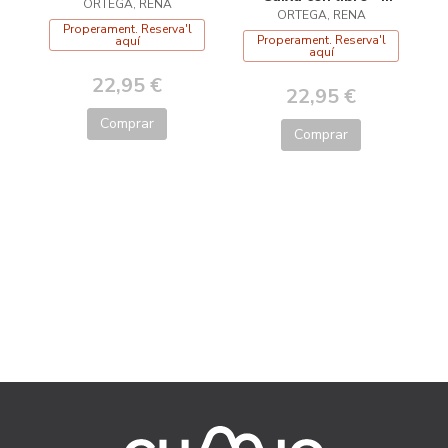
ORTEGA, RENA
quebracabezas
ORTEGA, RENA
Properament. Reserva'l
Properament. Reserva'l
aquí
aquí
22,95 €
22,95 €
Comprar
Comprar