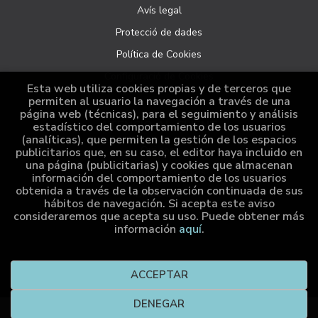
Avís legal
Protecció de dades
Política de Cookies
Configuració de Cookies
Esta web utiliza cookies propias y de terceros que
permiten al usuario la navegación a través de una
página web (técnicas), para el seguimiento y análisis
ATENCIÓ AL CLIENT
estadístico del comportamiento de los usuarios
(analíticas), que permiten la gestión de los espacios
Qui som
publicitarios que, en su caso, el editor haya incluido en
una página (publicitarias) y cookies que almacenan
Comandes especials
información del comportamiento de los usuarios
obtenida a través de la observación continuada de sus
Distribució
hábitos de navegación. Si acepta este aviso
consideraremos que acepta su uso. Puede obtener más
información
aquí
.
2026 ©
Cumio Editora
. Tots els Drets Reservats |
Grupo
ACCEPTAR
Trevenque
DENEGAR