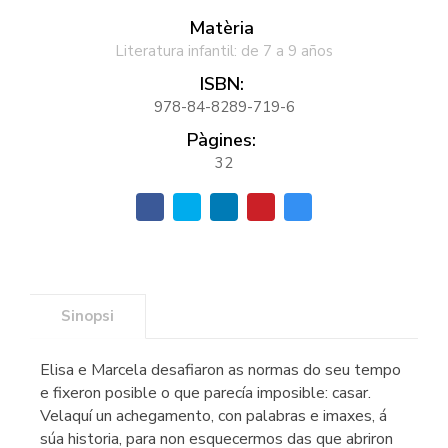
Matèria
Literatura infantil: de 7 a 9 años
ISBN:
978-84-8289-719-6
Pàgines:
32
Sinopsi
Elisa e Marcela desafiaron as normas do seu tempo
e fixeron posible o que parecía imposible: casar.
Velaquí un achegamento, con palabras e imaxes, á
súa historia, para non esquecermos das que abriron