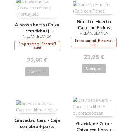
Nuestro Huerto
A nossa horta (Caixa
(Caja con Fichas)
com fichas)
MILLÁN, BLANCA
MILLÁN, BLANCA
(Portugués)
Properament. Reserva'l
Properament. Reserva'l
aquí
aquí
22,95 €
22,95 €
Comprar
Comprar
Gravedad Cero - Caja
Gravidade Cero -
con libro + puzle
Caixa con libro +