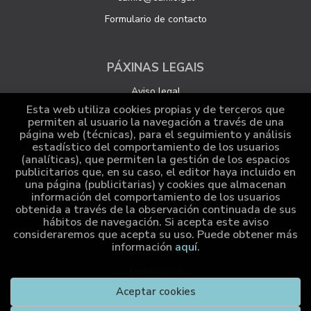
Formulario de contacto
PÁXINAS LEGAIS
Aviso legal
Esta web utiliza cookies propias y de terceros que
Protección de datos
permiten al usuario la navegación a través de una
página web (técnicas), para el seguimiento y análisis
Política de Cookies
estadístico del comportamiento de los usuarios
Configuración de Cookies
(analíticas), que permiten la gestión de los espacios
publicitarios que, en su caso, el editor haya incluido en
una página (publicitarias) y cookies que almacenan
información del comportamiento de los usuarios
ATENCIÓN AO CLIENTE
obtenida a través de la observación continuada de sus
hábitos de navegación. Si acepta este aviso
Quen somos
consideraremos que acepta su uso. Puede obtener más
información
aquí
.
Pedidos especiais
Distribución
Aceptar cookies