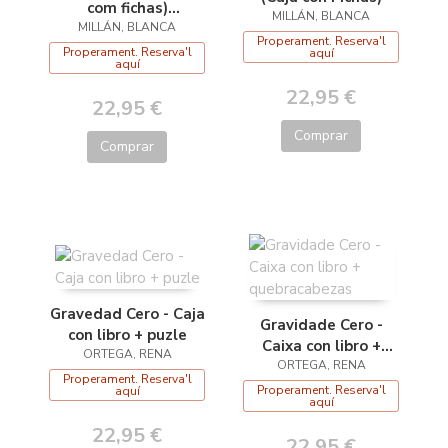
com fichas)
MILLÁN, BLANCA
MILLÁN, BLANCA
(Portugués)
Properament. Reserva'l
Properament. Reserva'l
aquí
aquí
22,95 €
22,95 €
Comprar
Comprar
Gravedad Cero - Caja
Gravidade Cero -
con libro + puzle
Caixa con libro +
ORTEGA, RENA
quebracabezas
ORTEGA, RENA
Properament. Reserva'l
Properament. Reserva'l
aquí
aquí
22,95 €
22,95 €