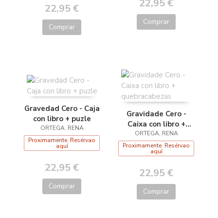
22,95 €
22,95 €
Comprar
Comprar
Gravedad Cero - Caja
Gravidade Cero -
con libro + puzle
Caixa con libro +
ORTEGA, RENA
quebracabezas
ORTEGA, RENA
Proximamente. Resérvao
Proximamente. Resérvao
aquí
aquí
22,95 €
22,95 €
Comprar
Comprar