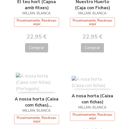
El teu hort (Capsa
Nuestro Huerto
amb fitxes)
(Caja con Fichas)
MILLÁN, BLANCA
MILLÁN, BLANCA
Proximamente. Resérvao
Proximamente. Resérvao
aquí
aquí
22,95 €
22,95 €
Comprar
Comprar
A nosa horta (Caixa
A nossa horta (Caixa
con fichas)
com fichas)
MILLÁN, BLANCA
MILLÁN, BLANCA
(Portugués)
Proximamente. Resérvao
Proximamente. Resérvao
aquí
aquí