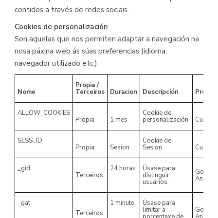
contidos a través de redes sociais.
Cookies de personalización
Son aquelas que nos permiten adaptar a navegación na
nosa páxina web ás súas preferencias (idioma,
navegador utilizado etc.).
Propia /
Nome
Terceiros
Duracion
Descripción
Propiet
ALLOW_COOKIES
Cookie de
Propia
1 mes
personalización.
Cumio
SESS_ID
Cookie de
Propia
Sesion
Sesion.
Cumio
_gid
24 horas
Úsase para
Google
Terceiros
distinguir
Analyti
usuarios.
_gat
1 minuto
Úsase
para
limitar a
Google
Terceiros
porcentaxe de
Analyti