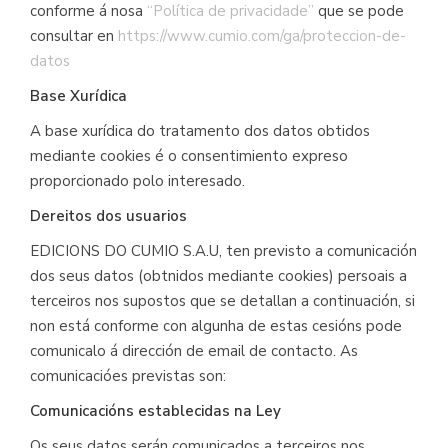
conforme á nosa
“Política de privacidade”
que se pode
consultar en
https://www.cumio.com/ga/proteccion-de-
datos
Base Xurídica
A base xurídica do tratamento dos datos obtidos
mediante cookies é o consentimiento expreso
proporcionado polo interesado.
Dereitos dos usuarios
EDICIONS DO CUMIO S.A.U, ten previsto a comunicación
dos seus datos (obtnidos mediante cookies) persoais a
terceiros nos supostos que se detallan a continuación, si
non está conforme con algunha de estas cesións pode
comunicalo á dirección de email de contacto. As
comunicacióes previstas son:
Comunicacións establecidas na Ley
Os seus datos serán comunicados a terceiros nos