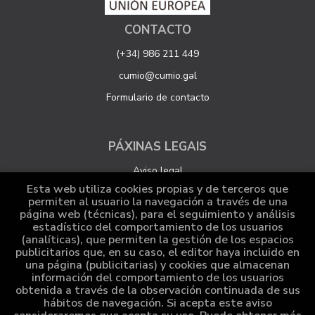
CONTACTO
(+34) 986 211 449
cumio@cumio.gal
Formulario de contacto
PÁXINAS LEGAIS
Aviso legal
Esta web utiliza cookies propias y de terceros que
Protección de datos
permiten al usuario la navegación a través de una
página web (técnicas), para el seguimiento y análisis
Política de Cookies
estadístico del comportamiento de los usuarios
Configuración de Cookies
(analíticas), que permiten la gestión de los espacios
publicitarios que, en su caso, el editor haya incluido en
una página (publicitarias) y cookies que almacenan
información del comportamiento de los usuarios
ATENCIÓN AO CLIENTE
obtenida a través de la observación continuada de sus
hábitos de navegación. Si acepta este aviso
Quen somos