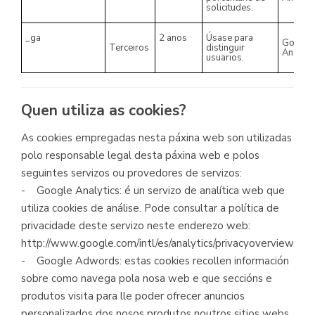
solicitudes.
_ga
2 anos
Úsase
para
Google
Terceiros
distinguir
Analyti
usuarios.
Quen utiliza as cookies?
As cookies empregadas nesta páxina web son utilizadas
polo responsable legal desta páxina web e polos
seguintes servizos ou provedores de servizos:
- Google Analytics: é un servizo de analítica web que
utiliza cookies de análise. Pode consultar a política de
privacidade deste servizo neste enderezo web:
http://www.google.com/intl/es/analytics/privacyoverview.htm
- Google Adwords: estas cookies recollen información
sobre como navega pola nosa web e que seccións e
produtos visita para lle poder ofrecer anuncios
personalizados dos nosos produtos noutros sitios webs