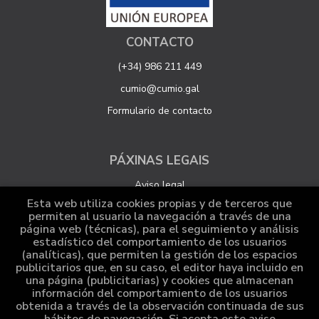
CONTACTO
(+34) 986 211 449
cumio@cumio.gal
Formulario de contacto
PÁXINAS LEGAIS
Aviso legal
Esta web utiliza cookies propias y de terceros que
Protección de datos
permiten al usuario la navegación a través de una
página web (técnicas), para el seguimiento y análisis
Política de Cookies
estadístico del comportamiento de los usuarios
Configuración de Cookies
(analíticas), que permiten la gestión de los espacios
publicitarios que, en su caso, el editor haya incluido en
una página (publicitarias) y cookies que almacenan
información del comportamiento de los usuarios
ATENCIÓN AO CLIENTE
obtenida a través de la observación continuada de sus