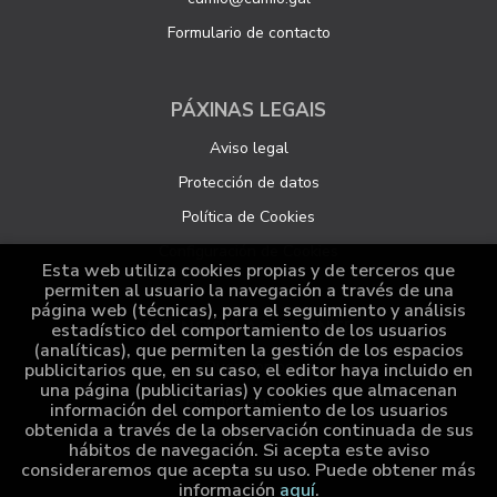
Formulario de contacto
PÁXINAS LEGAIS
Aviso legal
Protección de datos
Política de Cookies
Configuración de Cookies
Esta web utiliza cookies propias y de terceros que
permiten al usuario la navegación a través de una
página web (técnicas), para el seguimiento y análisis
ATENCIÓN AO CLIENTE
estadístico del comportamiento de los usuarios
(analíticas), que permiten la gestión de los espacios
Quen somos
publicitarios que, en su caso, el editor haya incluido en
una página (publicitarias) y cookies que almacenan
Pedidos especiais
información del comportamiento de los usuarios
obtenida a través de la observación continuada de sus
Distribución
hábitos de navegación. Si acepta este aviso
consideraremos que acepta su uso. Puede obtener más
información
aquí
.