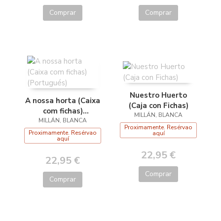
Comprar
Comprar
Nuestro Huerto
A nossa horta (Caixa
(Caja con Fichas)
com fichas)
MILLÁN, BLANCA
MILLÁN, BLANCA
(Portugués)
Proximamente. Resérvao
Proximamente. Resérvao
aquí
aquí
22,95 €
22,95 €
Comprar
Comprar