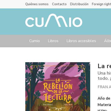
Quiénes somos
Contacto
Distribución
Foreign righ
Cumio
Libros
Libros accesibles
Álb
La r
Una hi
todo. 
FRAN 
Año de 
Materi