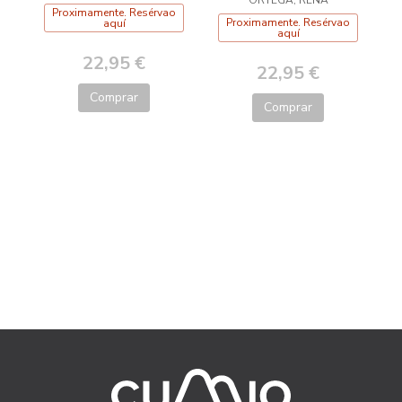
quebracabezas
Proximamente. Resérvao
Proximamente. Resérvao
aquí
aquí
22,95 €
22,95 €
Comprar
Comprar