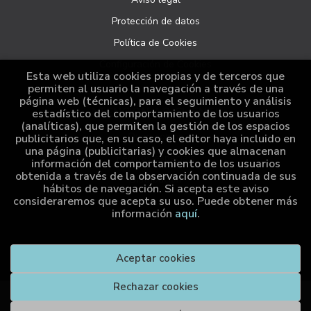
Protección de datos
Política de Cookies
Configuración de Cookies
Esta web utiliza cookies propias y de terceros que
permiten al usuario la navegación a través de una
página web (técnicas), para el seguimiento y análisis
ATENCIÓN AO CLIENTE
estadístico del comportamiento de los usuarios
(analíticas), que permiten la gestión de los espacios
Quen somos
publicitarios que, en su caso, el editor haya incluido en
una página (publicitarias) y cookies que almacenan
Pedidos especiais
información del comportamiento de los usuarios
obtenida a través de la observación continuada de sus
Distribución
hábitos de navegación. Si acepta este aviso
consideraremos que acepta su uso. Puede obtener más
información
aquí
.
2026 ©
Cumio Editora
. Todos os dereitos reservados |
Aceptar cookies
Grupo Trevenque
Rechazar cookies