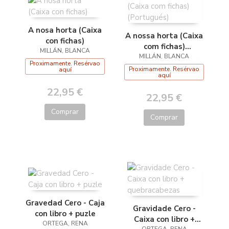
A nosa horta (Caixa
A nossa horta (Caixa
con fichas)
com fichas)
MILLÁN, BLANCA
MILLÁN, BLANCA
(Portugués)
Proximamente. Resérvao
Proximamente. Resérvao
aquí
aquí
22,95 €
22,95 €
Comprar
Comprar
Gravedad Cero - Caja
Gravidade Cero -
con libro + puzle
Caixa con libro +
ORTEGA, RENA
ORTEGA, RENA