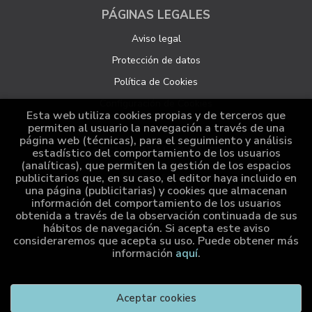
PÁGINAS LEGALES
Aviso legal
Protección de datos
Política de Cookies
Configuración de Cookies
Esta web utiliza cookies propias y de terceros que
permiten al usuario la navegación a través de una
página web (técnicas), para el seguimiento y análisis
ATENCIÓN AL CLIENTE
estadístico del comportamiento de los usuarios
(analíticas), que permiten la gestión de los espacios
Quiénes somos
publicitarios que, en su caso, el editor haya incluido en
una página (publicitarias) y cookies que almacenan
Pedidos especiales
información del comportamiento de los usuarios
obtenida a través de la observación continuada de sus
Distribución
hábitos de navegación. Si acepta este aviso
consideraremos que acepta su uso. Puede obtener más
información
aquí
.
2026 ©
Cumio Editora
. Todos los Derechos Reservados |
Aceptar cookies
Grupo Trevenque