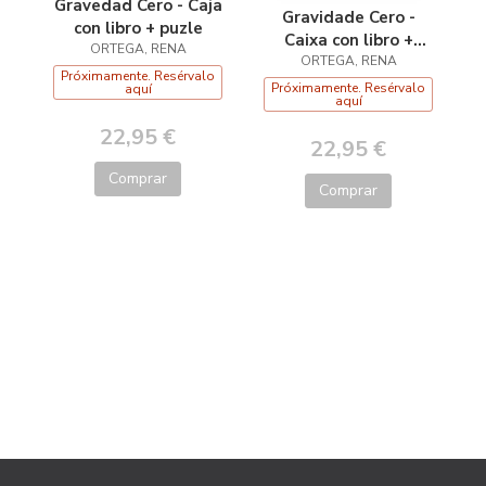
Gravedad Cero - Caja
Gravidade Cero -
con libro + puzle
Caixa con libro +
ORTEGA, RENA
quebracabezas
ORTEGA, RENA
Próximamente. Resérvalo
Próximamente. Resérvalo
aquí
aquí
22,95 €
22,95 €
Comprar
Comprar