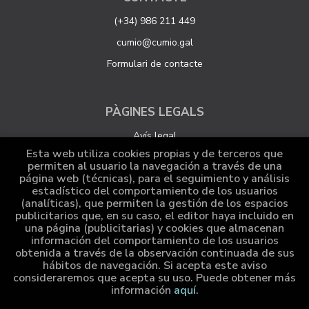
(+34) 986 211 449
cumio@cumio.gal
Formulari de contacte
PÀGINES LEGALS
Avís legal
Esta web utiliza cookies propias y de terceros que
Protecció de dades
permiten al usuario la navegación a través de una
página web (técnicas), para el seguimiento y análisis
Política de Cookies
estadístico del comportamiento de los usuarios
Configuració de Cookies
(analíticas), que permiten la gestión de los espacios
publicitarios que, en su caso, el editor haya incluido en
una página (publicitarias) y cookies que almacenan
información del comportamiento de los usuarios
ATENCIÓ AL CLIENT
obtenida a través de la observación continuada de sus
hábitos de navegación. Si acepta este aviso
Qui som
consideraremos que acepta su uso. Puede obtener más
información
aquí
.
Comandes especials