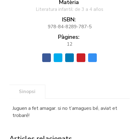
Matèria
Literatura infantil: de 3 a 4 años
ISBN:
978-84-8289-787-5
Pàgines:
12
Sinopsi
Juguen a fet amagar. si no t’amagues bé, aviat et
trobaré!
Articles relacionats