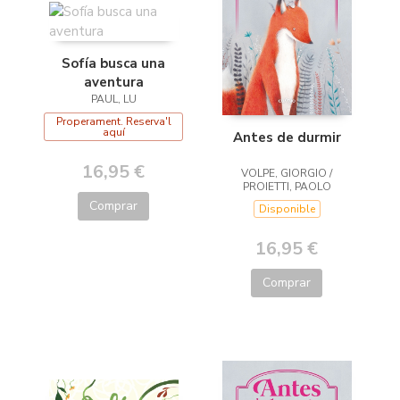
Sofía busca una
aventura
PAUL, LU
Properament. Reserva'l
aquí
Antes de durmir
16,95 €
VOLPE, GIORGIO /
PROIETTI, PAOLO
Comprar
Disponible
16,95 €
Comprar