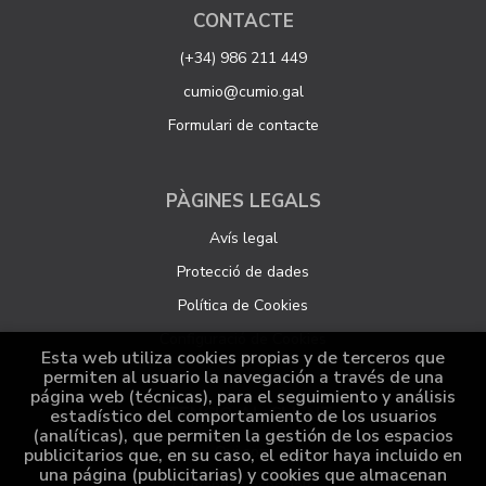
CONTACTE
(+34) 986 211 449
cumio@cumio.gal
Formulari de contacte
PÀGINES LEGALS
Avís legal
Protecció de dades
Política de Cookies
Configuració de Cookies
Esta web utiliza cookies propias y de terceros que
permiten al usuario la navegación a través de una
página web (técnicas), para el seguimiento y análisis
ATENCIÓ AL CLIENT
estadístico del comportamiento de los usuarios
(analíticas), que permiten la gestión de los espacios
Qui som
publicitarios que, en su caso, el editor haya incluido en
una página (publicitarias) y cookies que almacenan
Comandes especials