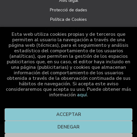
Avís legal
Protecció de dades
Política de Cookies
Configuració de Cookies
Esta web utiliza cookies propias y de terceros que
permiten al usuario la navegación a través de una
página web (técnicas), para el seguimiento y análisis
ATENCIÓ AL CLIENT
estadístico del comportamiento de los usuarios
(analíticas), que permiten la gestión de los espacios
Qui som
publicitarios que, en su caso, el editor haya incluido en
una página (publicitarias) y cookies que almacenan
Comandes especials
información del comportamiento de los usuarios
obtenida a través de la observación continuada de sus
Distribució
hábitos de navegación. Si acepta este aviso
consideraremos que acepta su uso. Puede obtener más
información
aquí
.
2026 ©
Cumio Editora
. Tots els Drets Reservats |
Grupo
ACCEPTAR
Trevenque
DENEGAR