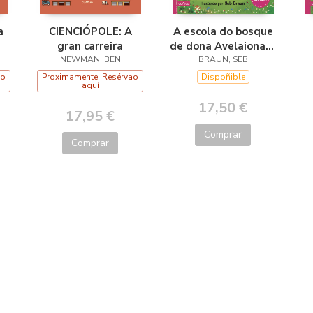
a
CIENCIÓPOLE: A
A escola do bosque
gran carreira
de dona Avelaiona:A
NEWMAN, BEN
busca do tesouro
BRAUN, SEB
ao
Proximamente. Resérvao
Dispoñible
aquí
17,50 €
17,95 €
Comprar
Comprar