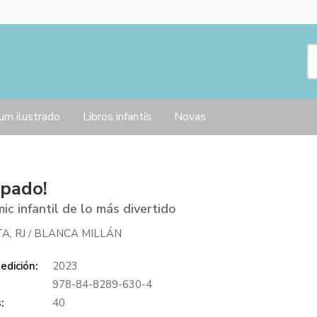
um ilustrado
Libros infantís
Novas
pado!
ic infantil de lo más divertido
A, RJ
BLANCA MILLÁN
/
edición:
2023
978-84-8289-630-4
:
40