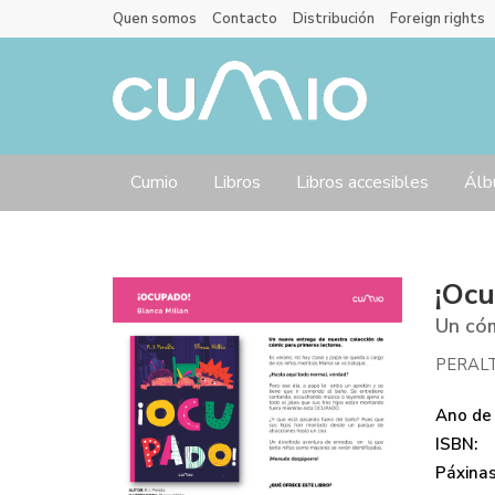
Quen somos
Contacto
Distribución
Foreign rights
Cumio
Libros
Libros accesibles
Álb
¡Ocu
Un cóm
PERALT
Ano de 
ISBN:
Páxinas