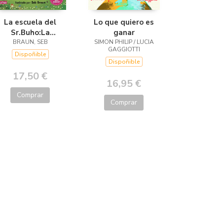
La escuela del
Lo que quiero es
Sr.Buho:La
ganar
busqueda del
BRAUN, SEB
SIMON PHILIP / LUCIA
GAGGIOTTI
tesoro
Dispoñible
Dispoñible
17,50 €
16,95 €
Comprar
Comprar