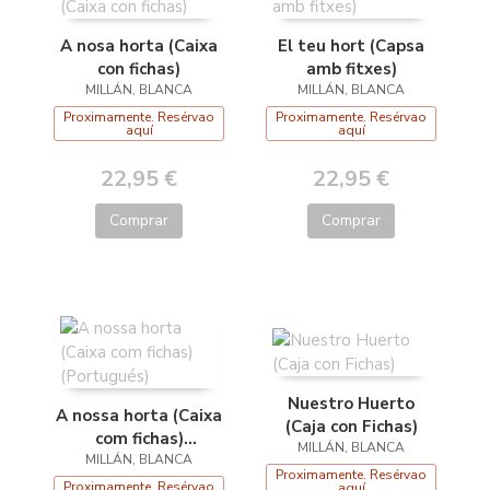
A nosa horta (Caixa
El teu hort (Capsa
con fichas)
amb fitxes)
MILLÁN, BLANCA
MILLÁN, BLANCA
Proximamente. Resérvao
Proximamente. Resérvao
aquí
aquí
22,95 €
22,95 €
Comprar
Comprar
Nuestro Huerto
A nossa horta (Caixa
(Caja con Fichas)
com fichas)
MILLÁN, BLANCA
MILLÁN, BLANCA
(Portugués)
Proximamente. Resérvao
Proximamente. Resérvao
aquí