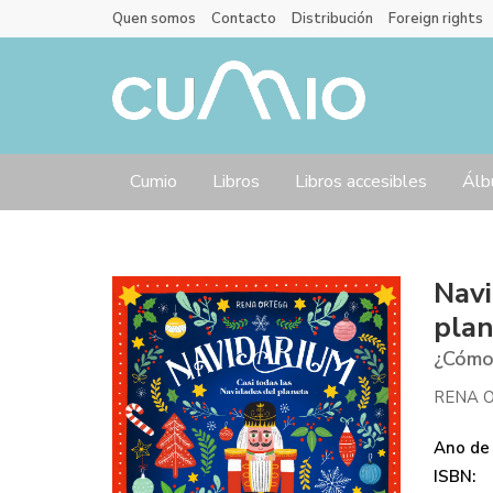
Quen somos
Contacto
Distribución
Foreign rights
Cumio
Libros
Libros accesibles
Álb
Navi
pla
¿Cómo 
RENA 
Ano de 
ISBN: