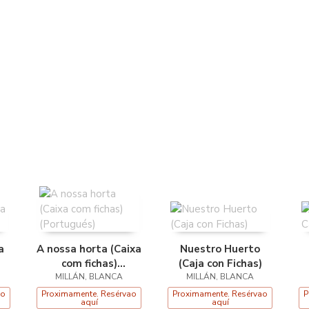
a
A nossa horta (Caixa
Nuestro Huerto
com fichas)
(Caja con Fichas)
MILLÁN, BLANCA
(Portugués)
MILLÁN, BLANCA
ao
Proximamente. Resérvao
Proximamente. Resérvao
P
aquí
aquí