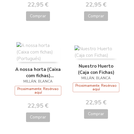
22,95 €
22,95 €
Comprar
Comprar
Nuestro Huerto
A nossa horta (Caixa
(Caja con Fichas)
com fichas)
MILLÁN, BLANCA
MILLÁN, BLANCA
(Portugués)
Proximamente. Resérvao
Proximamente. Resérvao
aquí
aquí
22,95 €
22,95 €
Comprar
Comprar