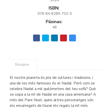
ISBN:
978-84-8289-703-5
Páxinas:
48
Sinopse
El nostre planeta és ple de cultures i tradicions, i
una de les més famoses és el Nadal. Però com se
celebra Nadal a mil quilòmetres del teu sofà? Què
se sopa a la nit de Nadal en una casa americana? A
més del Pare Noel, quins altres personatges són
els encarregats de lliurar els regals la nit més