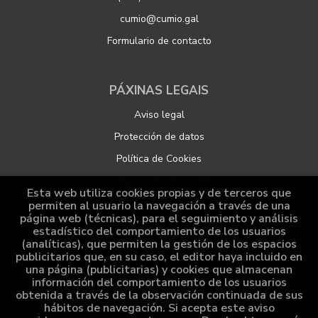
cumio@cumio.gal
Formulario de contacto
PÁXINAS LEGAIS
Aviso legal
Protección de datos
Política de Cookies
Configuración de Cookies
Esta web utiliza cookies propias y de terceros que
permiten al usuario la navegación a través de una
página web (técnicas), para el seguimiento y análisis
ATENCIÓN AO CLIENTE
estadístico del comportamiento de los usuarios
(analíticas), que permiten la gestión de los espacios
Quen somos
publicitarios que, en su caso, el editor haya incluido en
una página (publicitarias) y cookies que almacenan
Pedidos especiais
información del comportamiento de los usuarios
obtenida a través de la observación continuada de sus
Distribución
hábitos de navegación. Si acepta este aviso