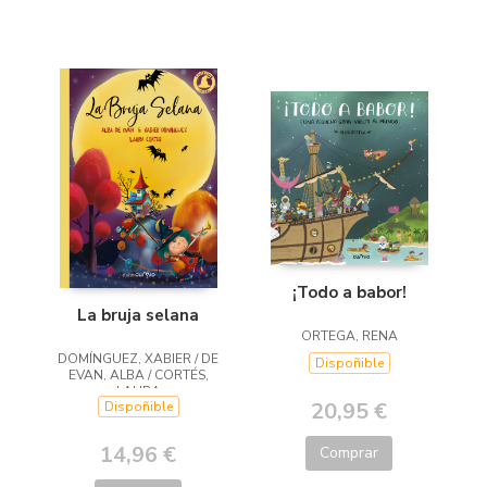
¡Todo a babor!
La bruja selana
ORTEGA, RENA
DOMÍNGUEZ, XABIER / DE
Dispoñible
EVAN, ALBA / CORTÉS,
LAURA
20,95 €
Dispoñible
14,96 €
Comprar