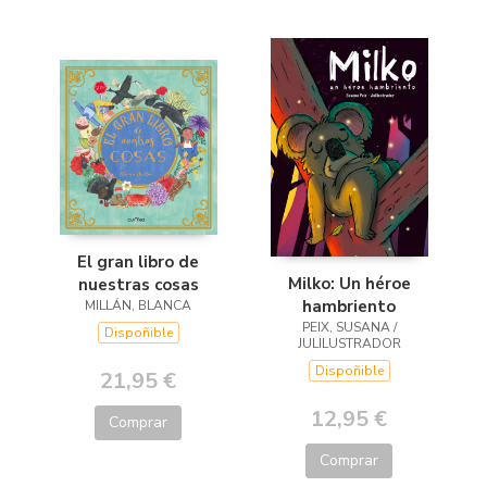
El gran libro de
Milko: Un héroe
nuestras cosas
hambriento
MILLÁN, BLANCA
PEIX, SUSANA /
Dispoñible
JULILUSTRADOR
Dispoñible
21,95 €
12,95 €
Comprar
Comprar