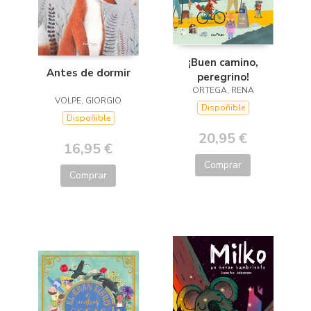
¡Buen camino,
Antes de dormir
peregrino!
ORTEGA, RENA
VOLPE, GIORGIO
Dispoñible
Dispoñible
20,95 €
16,95 €
Comprar
Comprar