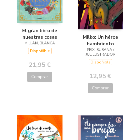
El gran libro de
Milko: Un héroe
nuestras cosas
hambriento
MILLÁN, BLANCA
PEIX, SUSANA /
Dispoñible
JULILUSTRADOR
Dispoñible
21,95 €
12,95 €
Comprar
Comprar