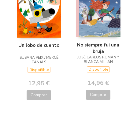
No siempre fui una
Un lobo de cuento
bruja
JOSÉ CARLOS ROMÁN Y
SUSANA PEIX / MERCÈ
BLANCA MILLÁN
CANALS
Dispoñible
Dispoñible
14,96 €
12,95 €
Comprar
Comprar