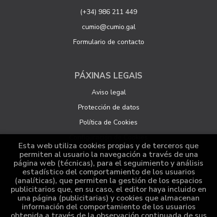
(+34) 986 211 449
cumio@cumio.gal
Formulario de contacto
PÁXINAS LEGAIS
Aviso legal
Protección de datos
Política de Cookies
Configuración de Cookies
Esta web utiliza cookies propias y de terceros que
permiten al usuario la navegación a través de una
página web (técnicas), para el seguimiento y análisis
ATENCIÓN AO CLIENTE
estadístico del comportamiento de los usuarios
(analíticas), que permiten la gestión de los espacios
Quen somos
publicitarios que, en su caso, el editor haya incluido en
una página (publicitarias) y cookies que almacenan
Pedidos especiais
información del comportamiento de los usuarios
obtenida a través de la observación continuada de sus