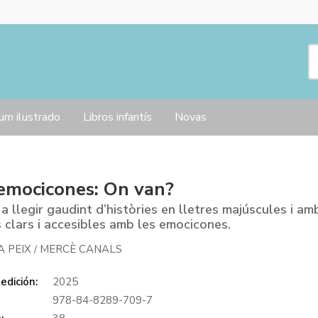
um ilustrado
Libros infantís
Novas
emocicones: On van?
a llegir gaudint d’històries en lletres majúscules i am
 clars i accesibles amb les emocicones.
A PEIX
MERCÈ CANALS
/
edición:
2025
978-84-8289-709-7