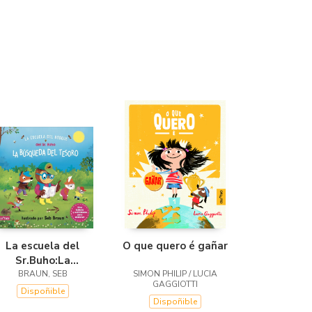
La escuela del
O que quero é gañar
Sr.Buho:La
busqueda del
BRAUN, SEB
SIMON PHILIP / LUCIA
GAGGIOTTI
tesoro
Dispoñible
Dispoñible