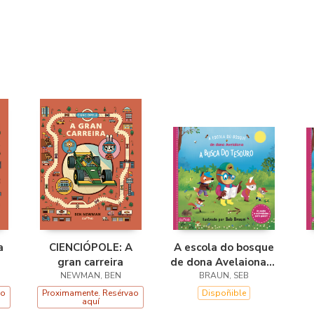
a
CIENCIÓPOLE: A
A escola do bosque
gran carreira
de dona Avelaiona:A
NEWMAN, BEN
busca do tesouro
BRAUN, SEB
ao
Proximamente. Resérvao
Dispoñible
aquí