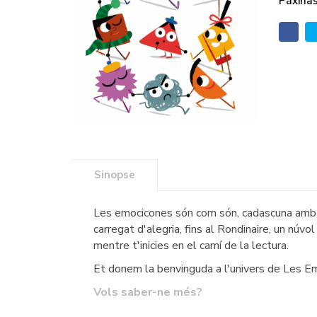
Páxinas
Sinopse
Les emocicones són com són, cadascuna amb l
carregat d'alegria, fins al Rondinaire, un nú
mentre t'inicies en el camí de la lectura.
Et donem la benvinguda a l'univers de Les E
Vols saber-ne més?