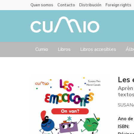
Quen somos
Contacto
Distribución
Foreign rights
Cumio
Libros
Libros accesibles
Álb
Les 
Aprèn 
textos
SUSAN
Ano de 
ISBN: