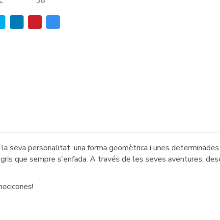
:
38
a seva personalitat, una forma geomètrica i unes determinades 
vol gris que sempre s'enfada. A través de les seves aventures, d
mocicones!