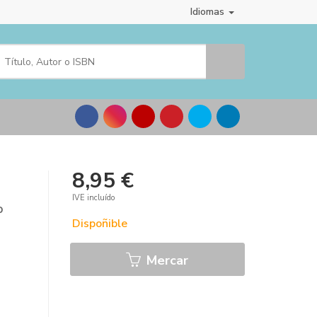
Idiomas
8,95 €
IVE incluído
b
Dispoñible
Mercar