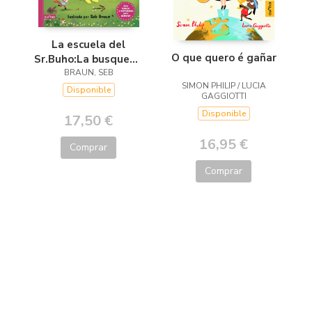
La escuela del
O que quero é gañar
Sr.Buho:La busqueda
del tesoro
BRAUN, SEB
SIMON PHILIP / LUCIA
Disponible
GAGGIOTTI
Disponible
17,50 €
16,95 €
Comprar
Comprar