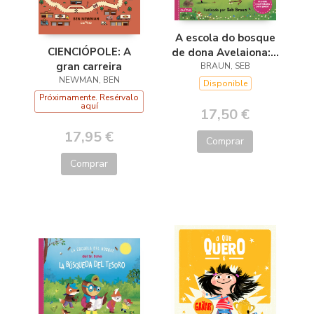
A escola do bosque
CIENCIÓPOLE: A
de dona Avelaiona:A
gran carreira
busca do tesouro
BRAUN, SEB
NEWMAN, BEN
Disponible
Próximamente. Resérvalo
aquí
17,50 €
17,95 €
Comprar
Comprar