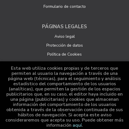
Formulario de contacto
PÁGINAS LEGALES
Aviso legal
Protección de datos
Política de Cookies
Configuración de Cookies
Esta web utiliza cookies propias y de terceros que
permiten al usuario la navegación a través de una
página web (técnicas), para el seguimiento y análisis
ATENCIÓN AL CLIENTE
estadístico del comportamiento de los usuarios
(analíticas), que permiten la gestión de los espacios
Quiénes somos
publicitarios que, en su caso, el editor haya incluido en
una página (publicitarias) y cookies que almacenan
Pedidos especiales
información del comportamiento de los usuarios
obtenida a través de la observación continuada de sus
Distribución
hábitos de navegación. Si acepta este aviso
consideraremos que acepta su uso. Puede obtener más
información
aquí
.