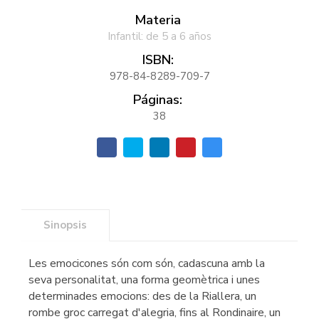
Materia
Infantil: de 5 a 6 años
ISBN:
978-84-8289-709-7
Páginas:
38
Sinopsis
Les emocicones són com són, cadascuna amb la
seva personalitat, una forma geomètrica i unes
determinades emocions: des de la Riallera, un
rombe groc carregat d'alegria, fins al Rondinaire, un