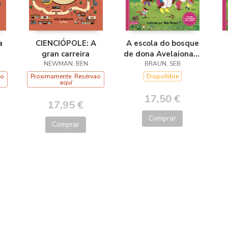
a
CIENCIÓPOLE: A
A escola do bosque
gran carreira
de dona Avelaiona:A
NEWMAN, BEN
busca do tesouro
BRAUN, SEB
ao
Proximamente. Resérvao
Dispoñible
aquí
17,50 €
17,95 €
Comprar
Comprar