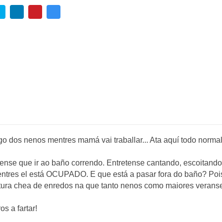
go dos nenos mentres mamá vai traballar... Ata aquí todo norma
 tense que ir ao baño correndo. Entretense cantando, escoitando
 mentres el está OCUPADO. E que está a pasar fora do baño? Poi
tura chea de enredos na que tanto nenos como maiores veranse 
s a fartar!