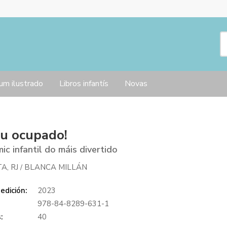
um ilustrado
Libros infantís
Novas
u ocupado!
ic infantil do máis divertido
A, RJ
BLANCA MILLÁN
/
edición:
2023
978-84-8289-631-1
:
40