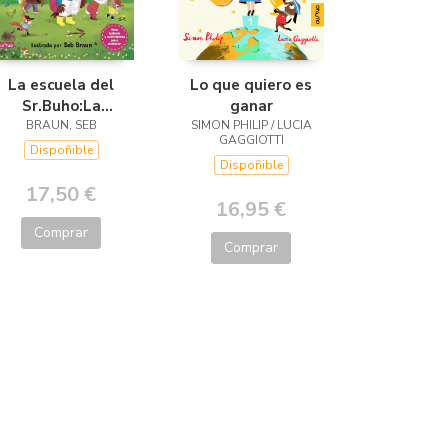
La escuela del
Lo que quiero es
Sr.Buho:La
ganar
busqueda del
BRAUN, SEB
SIMON PHILIP / LUCIA
GAGGIOTTI
tesoro
Dispoñible
Dispoñible
17,50 €
16,95 €
Comprar
Comprar