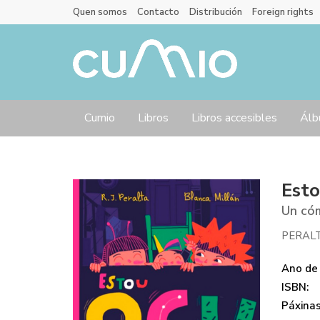
Quen somos
Contacto
Distribución
Foreign rights
Cumio
Libros
Libros accesibles
Álb
Esto
Un cóm
PERALT
Ano de 
ISBN:
Páxinas