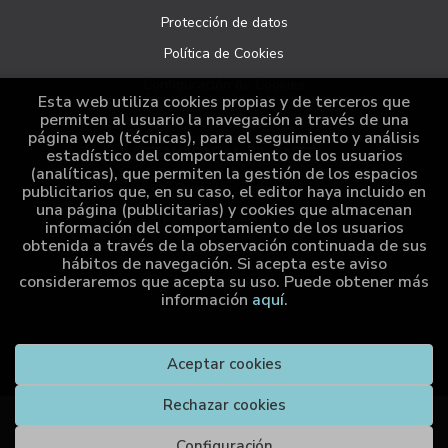
Protección de datos
Política de Cookies
Configuración de Cookies
Esta web utiliza cookies propias y de terceros que
permiten al usuario la navegación a través de una
página web (técnicas), para el seguimiento y análisis
ATENCIÓN AL CLIENTE
estadístico del comportamiento de los usuarios
(analíticas), que permiten la gestión de los espacios
Quiénes somos
publicitarios que, en su caso, el editor haya incluido en
una página (publicitarias) y cookies que almacenan
Pedidos especiales
información del comportamiento de los usuarios
obtenida a través de la observación continuada de sus
Distribución
hábitos de navegación. Si acepta este aviso
consideraremos que acepta su uso. Puede obtener más
información
aquí
.
2026 ©
Cumio Editora
. Todos los Derechos Reservados |
Aceptar cookies
Grupo Trevenque
Rechazar cookies
Compra
Configuración