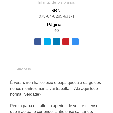
Infantil: de 5 a 6 años
ISBN:
978-84-8289-631-1
Páginas:
40
Sinopsis
É verán, non hai colexio e papá queda a cargo dos
nenos mentres mamá vai traballar... Ata aquí todo
normal, verdade?
Pero a papá éntralle un apertón de ventre e tense
que ir ao baño correndo. Entretense cantando,