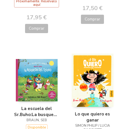
Próximamente. Resérvalo
aquí
17,50 €
17,95 €
Comprar
Comprar
La escuela del
Lo que quiero es
Sr.Buho:La busqueda
ganar
del tesoro
BRAUN, SEB
SIMON PHILIP / LUCIA
Disponible