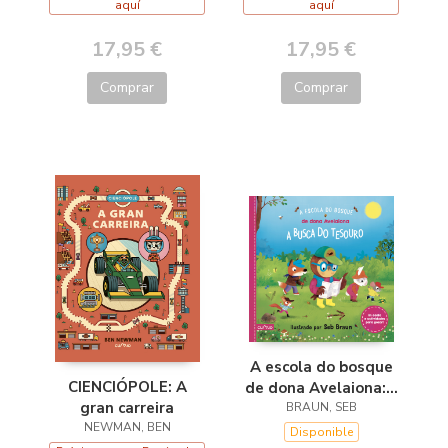
aquí
aquí
17,95 €
17,95 €
Comprar
Comprar
A escola do bosque
CIENCIÓPOLE: A
de dona Avelaiona:A
gran carreira
busca do tesouro
BRAUN, SEB
NEWMAN, BEN
Disponible