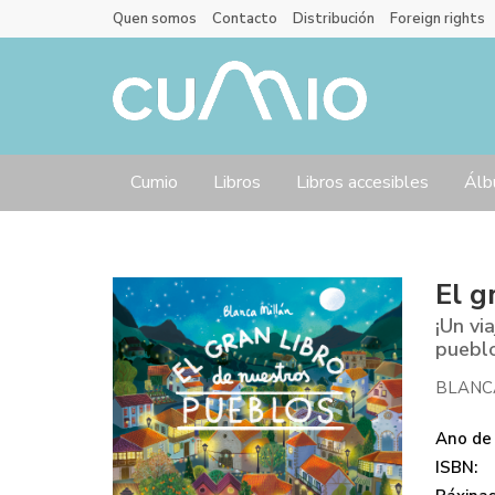
Quen somos
Contacto
Distribución
Foreign rights
Cumio
Libros
Libros accesibles
Álb
El g
¡Un vi
pueblo
BLANC
Ano de 
ISBN: