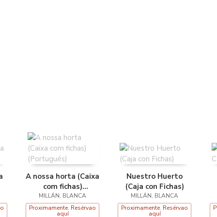
a
A nossa horta (Caixa
Nuestro Huerto
com fichas)
(Caja con Fichas)
MILLÁN, BLANCA
(Portugués)
MILLÁN, BLANCA
ao
Proximamente. Resérvao
Proximamente. Resérvao
P
aquí
aquí