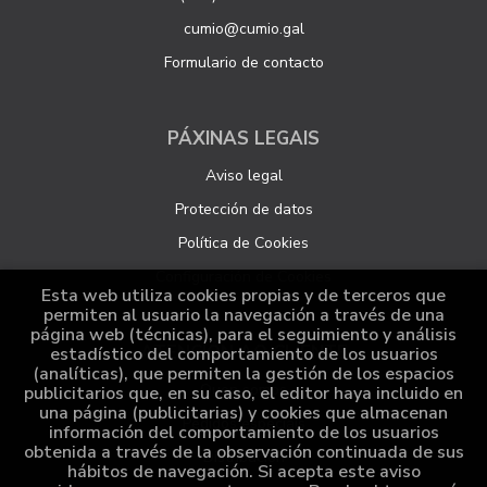
cumio@cumio.gal
Formulario de contacto
PÁXINAS LEGAIS
Aviso legal
Protección de datos
Política de Cookies
Configuración de Cookies
Esta web utiliza cookies propias y de terceros que
permiten al usuario la navegación a través de una
página web (técnicas), para el seguimiento y análisis
ATENCIÓN AO CLIENTE
estadístico del comportamiento de los usuarios
(analíticas), que permiten la gestión de los espacios
Quen somos
publicitarios que, en su caso, el editor haya incluido en
una página (publicitarias) y cookies que almacenan
Pedidos especiais
información del comportamiento de los usuarios
obtenida a través de la observación continuada de sus
Distribución
hábitos de navegación. Si acepta este aviso