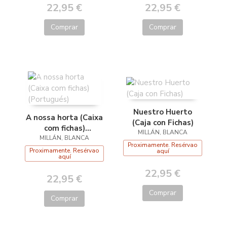
22,95 €
22,95 €
Comprar
Comprar
Nuestro Huerto
A nossa horta (Caixa
(Caja con Fichas)
com fichas)
MILLÁN, BLANCA
MILLÁN, BLANCA
(Portugués)
Proximamente. Resérvao
Proximamente. Resérvao
aquí
aquí
22,95 €
22,95 €
Comprar
Comprar