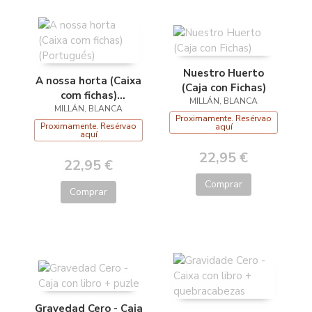
Nuestro Huerto
A nossa horta (Caixa
(Caja con Fichas)
com fichas)
MILLÁN, BLANCA
MILLÁN, BLANCA
(Portugués)
Proximamente. Resérvao
Proximamente. Resérvao
aquí
aquí
22,95 €
22,95 €
Comprar
Comprar
Gravedad Cero - Caja