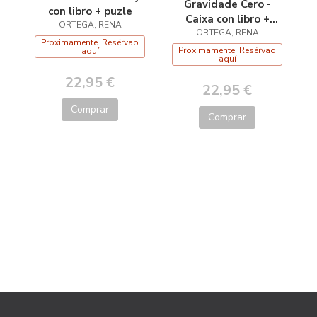
Gravidade Cero -
con libro + puzle
Caixa con libro +
ORTEGA, RENA
quebracabezas
ORTEGA, RENA
Proximamente. Resérvao
Proximamente. Resérvao
aquí
aquí
22,95 €
22,95 €
Comprar
Comprar