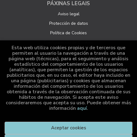
PÁXINAS LEGAIS
Aviso legal
Protección de datos
Política de Cookies
Configuración de Cookies
Esta web utiliza cookies propias y de terceros que
permiten al usuario la navegación a través de una
página web (técnicas), para el seguimiento y análisis
ATENCIÓN AO CLIENTE
estadístico del comportamiento de los usuarios
(analíticas), que permiten la gestión de los espacios
Quen somos
publicitarios que, en su caso, el editor haya incluido en
una página (publicitarias) y cookies que almacenan
Pedidos especiais
información del comportamiento de los usuarios
obtenida a través de la observación continuada de sus
Distribución
hábitos de navegación. Si acepta este aviso
consideraremos que acepta su uso. Puede obtener más
información
aquí
.
2026 ©
Cumio Editora
. Todos os dereitos reservados |
Aceptar cookies
Grupo Trevenque