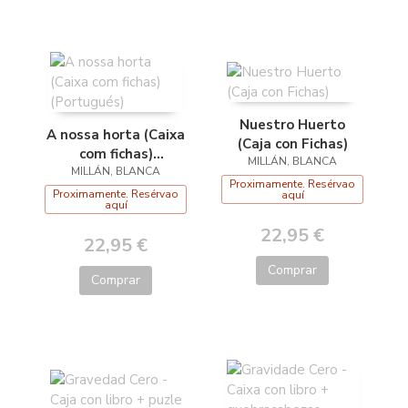
Nuestro Huerto
A nossa horta (Caixa
(Caja con Fichas)
com fichas)
MILLÁN, BLANCA
MILLÁN, BLANCA
(Portugués)
Proximamente. Resérvao
Proximamente. Resérvao
aquí
aquí
22,95 €
22,95 €
Comprar
Comprar