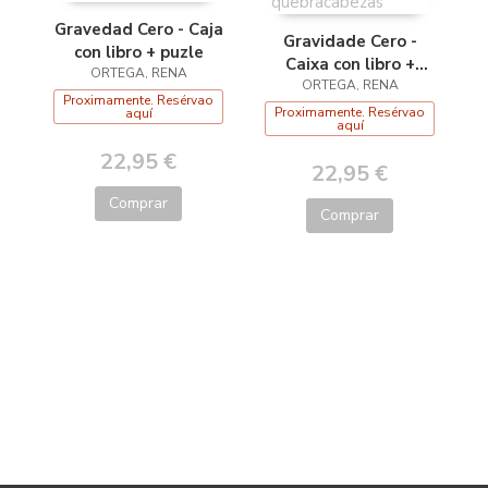
Gravedad Cero - Caja
Gravidade Cero -
con libro + puzle
Caixa con libro +
ORTEGA, RENA
quebracabezas
ORTEGA, RENA
Proximamente. Resérvao
Proximamente. Resérvao
aquí
aquí
22,95 €
22,95 €
Comprar
Comprar