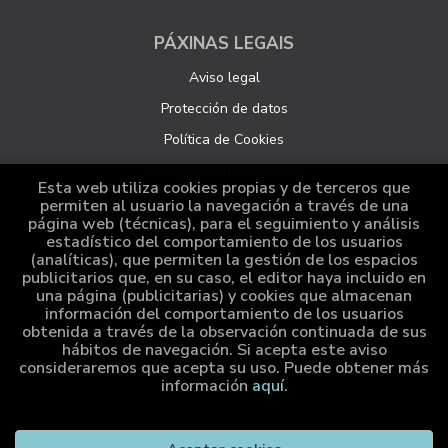
PÁXINAS LEGAIS
Aviso legal
Protección de datos
Política de Cookies
Configuración de Cookies
Esta web utiliza cookies propias y de terceros que
permiten al usuario la navegación a través de una
página web (técnicas), para el seguimiento y análisis
ATENCIÓN AO CLIENTE
estadístico del comportamiento de los usuarios
(analíticas), que permiten la gestión de los espacios
Quen somos
publicitarios que, en su caso, el editor haya incluido en
una página (publicitarias) y cookies que almacenan
Pedidos especiais
información del comportamiento de los usuarios
obtenida a través de la observación continuada de sus
Distribución
hábitos de navegación. Si acepta este aviso
consideraremos que acepta su uso. Puede obtener más
información
aquí
.
2026 ©
Cumio Editora
. Todos os dereitos reservados |