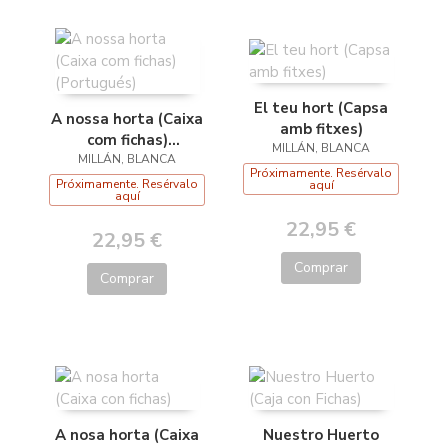
El teu hort (Capsa
A nossa horta (Caixa
amb fitxes)
com fichas)
MILLÁN, BLANCA
MILLÁN, BLANCA
(Portugués)
Próximamente. Resérvalo
Próximamente. Resérvalo
aquí
aquí
22,95 €
22,95 €
Comprar
Comprar
A nosa horta (Caixa
Nuestro Huerto