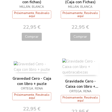
con fichas)
(Caja con Fichas)
MILLÁN, BLANCA
MILLÁN, BLANCA
Próximamente. Resérvalo
Próximamente. Resérvalo
aquí
aquí
22,95 €
22,95 €
Comprar
Comprar
Gravedad Cero - Caja
Gravidade Cero -
con libro + puzle
Caixa con libro +
ORTEGA, RENA
quebracabezas
ORTEGA, RENA
Próximamente. Resérvalo
Próximamente. Resérvalo
aquí
aquí
22,95 €
22,95 €