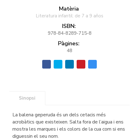
Matèria
Literatura infantil: de 7 a 9 años
ISBN:
978-84-8289-715-8
Pàgines:
48
Sinopsi
La balena geperuda és un dels cetacis més
acrobàtics que existeixen. Salta fora de l’aigua i ens
mostra les marques i els colors de la cua com si ens
diguessin el seu nom.