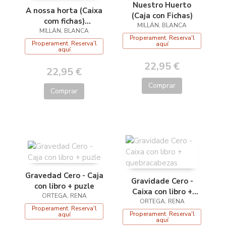
Nuestro Huerto
A nossa horta (Caixa
(Caja con Fichas)
com fichas)
MILLÁN, BLANCA
MILLÁN, BLANCA
(Portugués)
Properament. Reserva'l
Properament. Reserva'l
aquí
aquí
22,95 €
22,95 €
Comprar
Comprar
Gravedad Cero - Caja
Gravidade Cero -
con libro + puzle
Caixa con libro +
ORTEGA, RENA
quebracabezas
ORTEGA, RENA
Properament. Reserva'l
Properament. Reserva'l
aquí
aquí