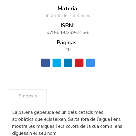
Materia
Infantil: de 7 a 9 años
ISBN:
978-84-8289-715-8
Páginas:
48
Sinopsis
La balena geperuda és un dels cetacis més
acrobàtics que existeixen. Salta fora de l’aigua i ens
mostra les marques i els colors de la cua com si ens
diguessin el seu nom.