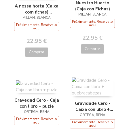
Nuestro Huerto
A nossa horta (Caixa
(Caja con Fichas)
com fichas)
MILLÁN, BLANCA
MILLÁN, BLANCA
(Portugués)
Próximamente. Resérvalo
Próximamente. Resérvalo
aquí
aquí
22,95 €
22,95 €
Comprar
Comprar
Gravedad Cero - Caja
Gravidade Cero -
con libro + puzle
Caixa con libro +
ORTEGA, RENA
quebracabezas
ORTEGA, RENA
Próximamente. Resérvalo
Próximamente. Resérvalo
aquí
aquí