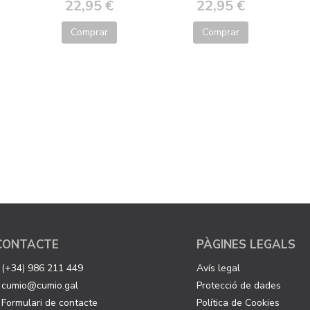
22,95 €
22,95 €
Comprar
Comprar
CONTACTE
PÀGINES LEGALS
(+34) 986 211 449
Avís legal
cumio@cumio.gal
Protecció de dades
Formulari de contacte
Política de Cookies