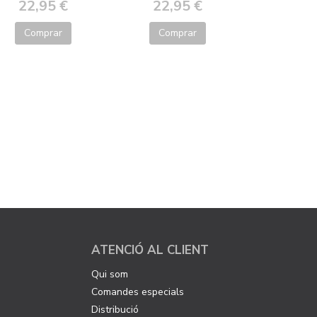
22,95 €
22,95 €
Comprar
Comprar
ATENCIÓ AL CLIENT
Qui som
Comandes especials
Distribució