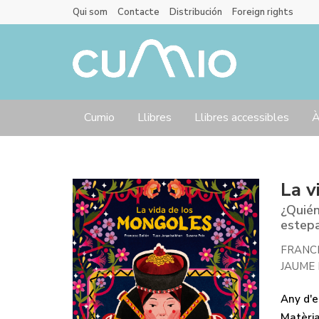
Qui som
Contacte
Distribución
Foreign rights
Cumio
Llibres
Llibres accessibles
À
La v
¿Quién
estepa
FRANC
JAUME
Any d'ed
Matèri