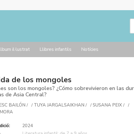
lbum il·lustrat
Llibres infantils
Notícies
ida de los mongoles
es son los mongoles? ¿Cómo sobrevivieron en las du
s de Asia Central?
ESC BAILÓN
TUYA JARGALSAIKHAN
SUSANA PEIX
/
/
/
/
/
/
 MORA
ició:
2024
a
Literatura infantil: de 7 a 9 años