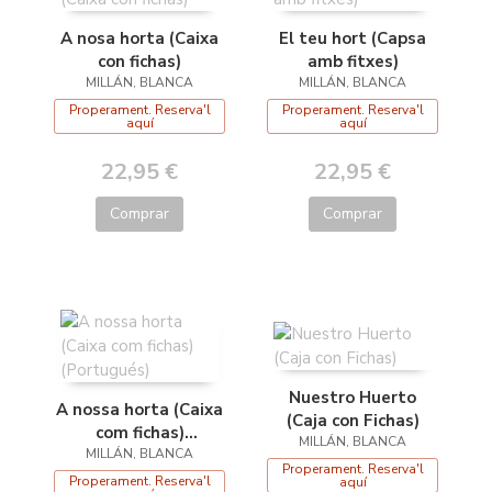
A nosa horta (Caixa
El teu hort (Capsa
con fichas)
amb fitxes)
MILLÁN, BLANCA
MILLÁN, BLANCA
Properament. Reserva'l
Properament. Reserva'l
aquí
aquí
22,95 €
22,95 €
Comprar
Comprar
Nuestro Huerto
A nossa horta (Caixa
(Caja con Fichas)
com fichas)
MILLÁN, BLANCA
MILLÁN, BLANCA
(Portugués)
Properament. Reserva'l
Properament. Reserva'l
aquí