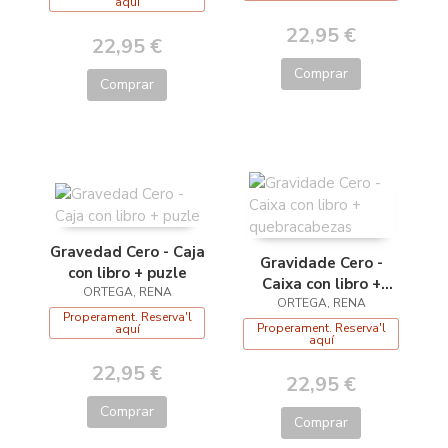
aquí
22,95 €
22,95 €
Comprar
Comprar
Gravedad Cero - Caja
Gravidade Cero -
con libro + puzle
Caixa con libro +
ORTEGA, RENA
quebracabezas
ORTEGA, RENA
Properament. Reserva'l
Properament. Reserva'l
aquí
aquí
22,95 €
22,95 €
Comprar
Comprar