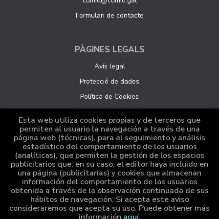
cumio@cumio.gal
Formulari de contacte
PÀGINES LEGALS
Avís legal
Protecció de dades
Política de Cookies
Configuració de Cookies
Esta web utiliza cookies propias y de terceros que
permiten al usuario la navegación a través de una
página web (técnicas), para el seguimiento y análisis
ATENCIÓ AL CLIENT
estadístico del comportamiento de los usuarios
(analíticas), que permiten la gestión de los espacios
Qui som
publicitarios que, en su caso, el editor haya incluido en
una página (publicitarias) y cookies que almacenan
Comandes especials
información del comportamiento de los usuarios
obtenida a través de la observación continuada de sus
Distribució
hábitos de navegación. Si acepta este aviso
consideraremos que acepta su uso. Puede obtener más
información
aquí
.