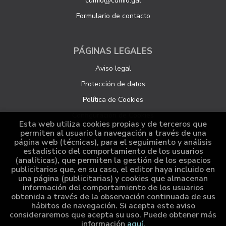
cumio@cumio.gal
Formulario de contacto
PÁGINAS LEGALES
Aviso legal
Protección de datos
Política de Cookies
Configuración de Cookies
Esta web utiliza cookies propias y de terceros que
permiten al usuario la navegación a través de una
página web (técnicas), para el seguimiento y análisis
ATENCIÓN AL CLIENTE
estadístico del comportamiento de los usuarios
(analíticas), que permiten la gestión de los espacios
Quiénes somos
publicitarios que, en su caso, el editor haya incluido en
una página (publicitarias) y cookies que almacenan
Pedidos especiales
información del comportamiento de los usuarios
obtenida a través de la observación continuada de sus
Distribución
hábitos de navegación. Si acepta este aviso
consideraremos que acepta su uso. Puede obtener más
información
aquí
.