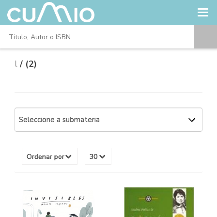
l
/ (2)