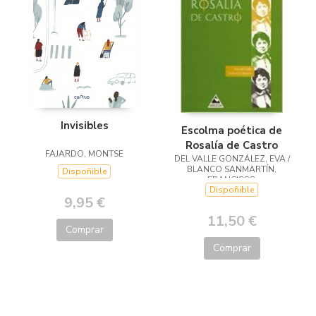
Invisibles
Escolma poética de
Rosalía de Castro
FAJARDO, MONTSE
DEL VALLE GONZÁLEZ, EVA /
BLANCO SANMARTÍN,
Dispoñible
FRANCISCO
Dispoñible
9,95 €
11,50 €
Comprar
Comprar