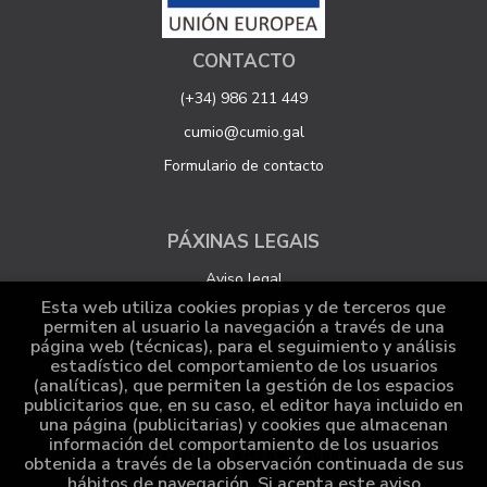
CONTACTO
(+34) 986 211 449
cumio@cumio.gal
Formulario de contacto
PÁXINAS LEGAIS
Aviso legal
Esta web utiliza cookies propias y de terceros que
Protección de datos
permiten al usuario la navegación a través de una
página web (técnicas), para el seguimiento y análisis
Política de Cookies
estadístico del comportamiento de los usuarios
Configuración de Cookies
(analíticas), que permiten la gestión de los espacios
publicitarios que, en su caso, el editor haya incluido en
una página (publicitarias) y cookies que almacenan
información del comportamiento de los usuarios
ATENCIÓN AO CLIENTE
obtenida a través de la observación continuada de sus
hábitos de navegación. Si acepta este aviso