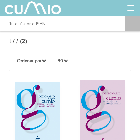
l
/
/ (2)