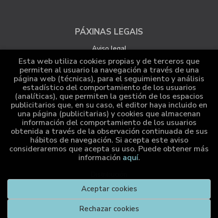
PÁXINAS LEGAIS
Aviso legal
Esta web utiliza cookies propias y de terceros que
Protección de datos
permiten al usuario la navegación a través de una
página web (técnicas), para el seguimiento y análisis
Política de Cookies
estadístico del comportamiento de los usuarios
Configuración de Cookies
(analíticas), que permiten la gestión de los espacios
publicitarios que, en su caso, el editor haya incluido en
una página (publicitarias) y cookies que almacenan
información del comportamiento de los usuarios
ATENCIÓN AO CLIENTE
obtenida a través de la observación continuada de sus
hábitos de navegación. Si acepta este aviso
Quen somos
consideraremos que acepta su uso. Puede obtener más
información
aquí
.
Pedidos especiais
Distribución
Aceptar cookies
Rechazar cookies