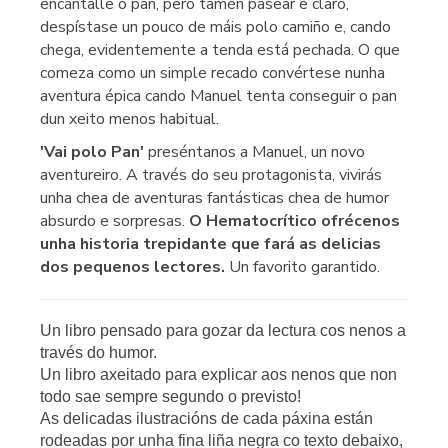
encántalle o pan, pero tamén pasear e claro,
despístase un pouco de máis polo camiño e, cando
chega, evidentemente a tenda está pechada. O que
comeza como un simple recado convértese nunha
aventura épica cando Manuel tenta conseguir o pan
dun xeito menos habitual.
'Vai polo Pan'
preséntanos a Manuel, un novo
aventureiro. A través do seu protagonista, vivirás
unha chea de aventuras fantásticas chea de humor
absurdo e sorpresas.
O Hematocrítico ofrécenos
unha historia trepidante que fará as delicias
dos pequenos lectores.
Un favorito garantido.
Un libro pensado para gozar da lectura cos nenos a
través do humor.
Un libro axeitado para explicar aos nenos que non
todo sae sempre segundo o previsto!
As delicadas ilustracións de cada páxina están
rodeadas por unha fina liña negra co texto debaixo,