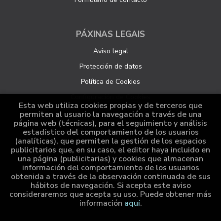
PÁXINAS LEGAIS
Aviso legal
Protección de datos
Política de Cookies
Configuración de Cookies
Esta web utiliza cookies propias y de terceros que
permiten al usuario la navegación a través de una
página web (técnicas), para el seguimiento y análisis
ATENCIÓN AO CLIENTE
estadístico del comportamiento de los usuarios
(analíticas), que permiten la gestión de los espacios
Quen somos
publicitarios que, en su caso, el editor haya incluido en
una página (publicitarias) y cookies que almacenan
Pedidos especiais
información del comportamiento de los usuarios
obtenida a través de la observación continuada de sus
Distribución
hábitos de navegación. Si acepta este aviso
consideraremos que acepta su uso. Puede obtener más
información
aquí
.