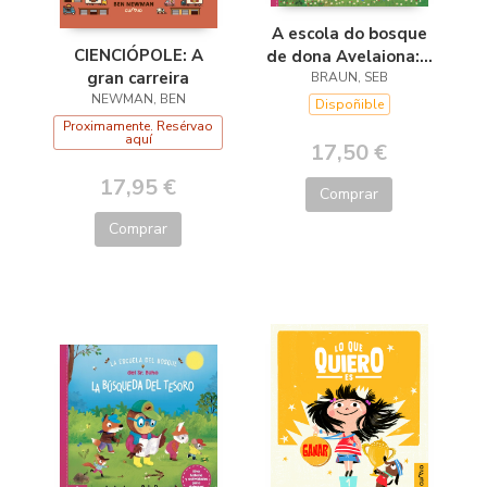
A escola do bosque
CIENCIÓPOLE: A
de dona Avelaiona:A
gran carreira
busca do tesouro
BRAUN, SEB
NEWMAN, BEN
Dispoñible
Proximamente. Resérvao
aquí
17,50 €
17,95 €
Comprar
Comprar