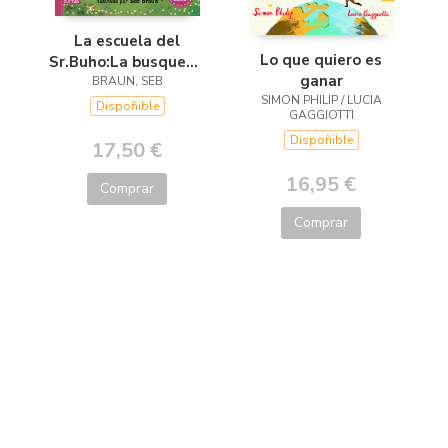
La escuela del
Lo que quiero es
Sr.Buho:La busqueda
ganar
del tesoro
BRAUN, SEB
SIMON PHILIP / LUCIA
Dispoñible
GAGGIOTTI
Dispoñible
17,50 €
16,95 €
Comprar
Comprar