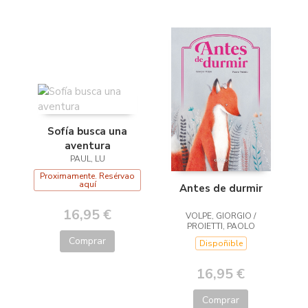
Sofía busca una
aventura
PAUL, LU
Proximamente. Resérvao
aquí
Antes de durmir
16,95 €
VOLPE, GIORGIO /
PROIETTI, PAOLO
Comprar
Dispoñible
16,95 €
Comprar