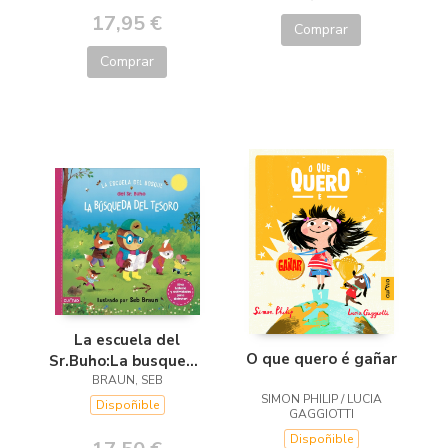
17,95 €
Comprar
Comprar
La escuela del
O que quero é gañar
Sr.Buho:La busqueda
del tesoro
BRAUN, SEB
SIMON PHILIP / LUCIA
Dispoñible
GAGGIOTTI
Dispoñible