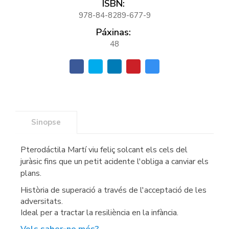
ISBN:
978-84-8289-677-9
Páxinas:
48
Sinopse
Pterodáctila Martí viu feliç solcant els cels del
juràsic fins que un petit acidente l'obliga a canviar els
plans.
Història de superació a través de l'acceptació de les
adversitats.
Ideal per a tractar la resiliència en la infància.
Vols saber-ne més?