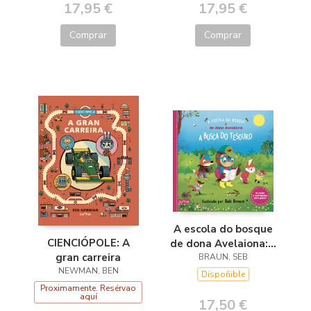
17,95 €
17,95 €
Comprar
Comprar
A escola do bosque
CIENCIÓPOLE: A
de dona Avelaiona:A
gran carreira
busca do tesouro
BRAUN, SEB
NEWMAN, BEN
Dispoñible
Proximamente. Resérvao
aquí
17,50 €