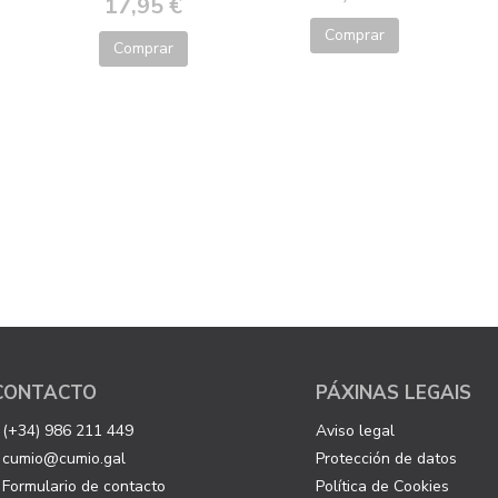
17,95 €
Comprar
Comprar
CONTACTO
PÁXINAS LEGAIS
(+34) 986 211 449
Aviso legal
cumio@cumio.gal
Protección de datos
Formulario de contacto
Política de Cookies