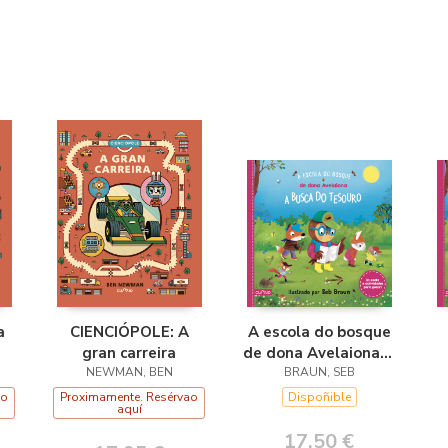
a
CIENCIÓPOLE: A
A escola do bosque
gran carreira
de dona Avelaiona:A
NEWMAN, BEN
busca do tesouro
BRAUN, SEB
ao
Proximamente. Resérvao
Dispoñible
aquí
17,50 €