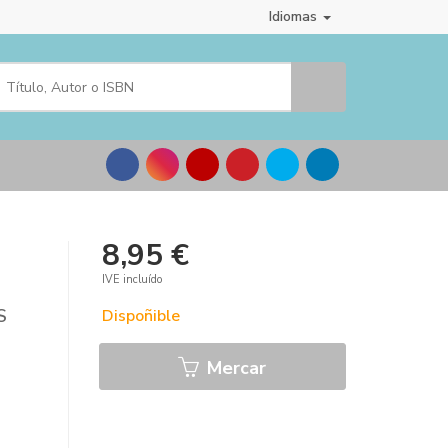
Idiomas
8,95 €
IVE incluído
S
Dispoñible
Mercar