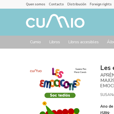
Quen somos
Contacto
Distribución
Foreign rights
Cumio
Libros
Libros accesibles
Álb
Les 
APRÈN
MAJÚS
EMOC
SUSAN
Ano de 
ISBN: