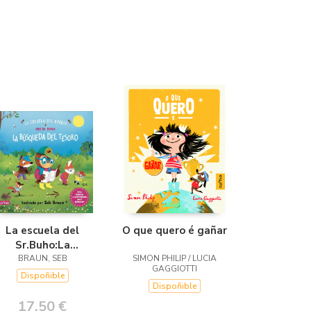
La escuela del
O que quero é gañar
Sr.Buho:La
busqueda del
BRAUN, SEB
SIMON PHILIP / LUCIA
GAGGIOTTI
tesoro
Dispoñible
Dispoñible
17,50 €