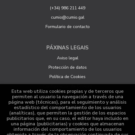
(+34) 986 211 449
cumio@cumio.gal
Formulario de contacto
PÁXINAS LEGAIS
Aviso legal
Protección de datos
Política de Cookies
Configuración de Cookies
Esta web utiliza cookies propias y de terceros que
permiten al usuario la navegación a través de una
página web (técnicas), para el seguimiento y análisis
ATENCIÓN AO CLIENTE
estadístico del comportamiento de los usuarios
(analíticas), que permiten la gestión de los espacios
Quen somos
publicitarios que, en su caso, el editor haya incluido en
una página (publicitarias) y cookies que almacenan
Pedidos especiais
información del comportamiento de los usuarios
obtenida a través de la observación continuada de sus