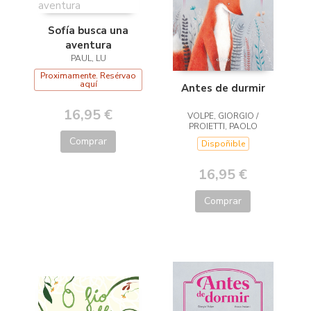
Sofía busca una
aventura
PAUL, LU
Proximamente. Resérvao
aquí
Antes de durmir
16,95 €
VOLPE, GIORGIO /
PROIETTI, PAOLO
Comprar
Dispoñible
16,95 €
Comprar