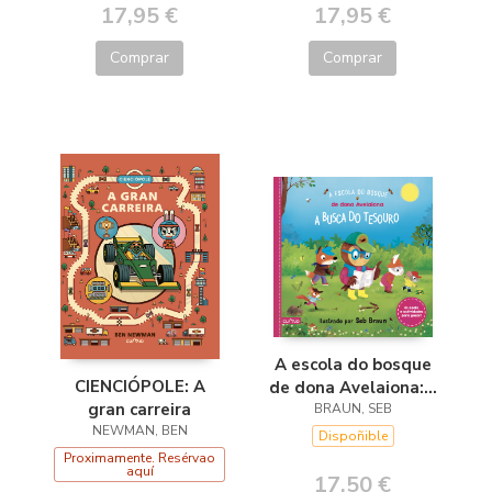
17,95 €
17,95 €
Comprar
Comprar
A escola do bosque
CIENCIÓPOLE: A
de dona Avelaiona:A
gran carreira
busca do tesouro
BRAUN, SEB
NEWMAN, BEN
Dispoñible
Proximamente. Resérvao
aquí
17,50 €