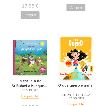
17,95 €
Comprar
Comprar
La escuela del
O que quero é gañar
Sr.Buho:La busqueda
del tesoro
BRAUN, SEB
SIMON PHILIP / LUCIA
Dispoñible
GAGGIOTTI
Dispoñible